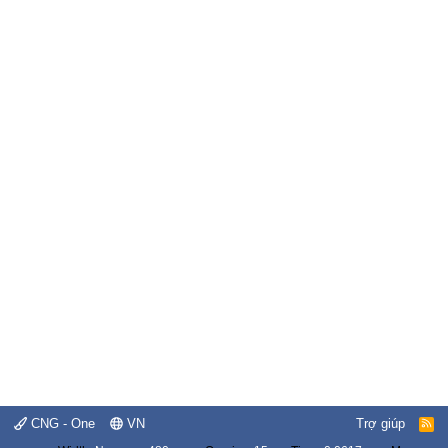
CNG - One
VN
Trợ giúp
R
S