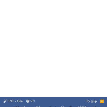
CNG - One
VN
Trợ giúp
R
S