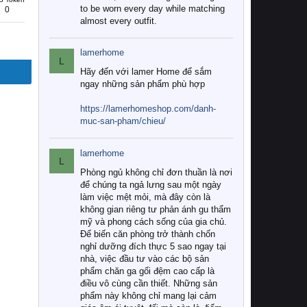
to be worn every day while matching
0
almost every outfit.
lamerhome
L
Hãy đến với lamer Home để sắm
ngay những sản phẩm phù hợp
https://lamerhomeshop.com/danh-
muc-san-pham/chieu/
lamerhome
L
Phòng ngủ không chỉ đơn thuần là nơi
để chúng ta ngả lưng sau một ngày
làm việc mệt mỏi, mà đây còn là
không gian riêng tư phản ánh gu thẩm
mỹ và phong cách sống của gia chủ.
Để biến căn phòng trở thành chốn
nghỉ dưỡng đích thực 5 sao ngay tại
nhà, việc đầu tư vào các bộ sản
phẩm chăn ga gối đệm cao cấp là
điều vô cùng cần thiết. Những sản
phẩm này không chỉ mang lại cảm