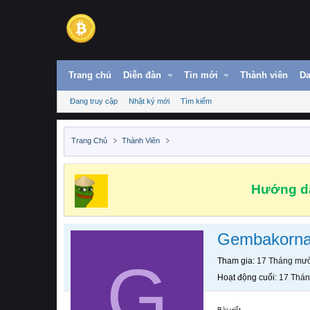
Trang chủ
Diễn đàn
Tin mới
Thành viên
Da
Đang truy cập
Nhật ký mới
Tìm kiếm
Trang Chủ
Thành Viên
Hướng dẫ
Gembakorn
G
Tham gia
17 Tháng mườ
Hoạt động cuối
17 Thán
Bài viết