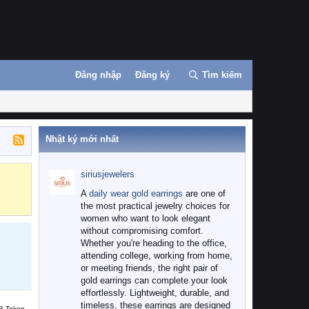
Đăng nhập
Đăng ký
Tìm kiếm
Nhật ký mới nhất
siriusjewelers
Binance
MEXC
A
daily wear gold earrings
are one of
the most practical jewelry choices for
women who want to look elegant
without compromising comfort.
Whether you're heading to the office,
attending college, working from home,
or meeting friends, the right pair of
gold earrings can complete your look
effortlessly. Lightweight, durable, and
timeless, these earrings are designed
B Token