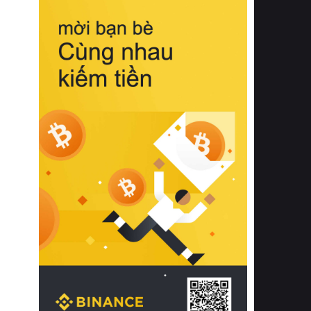
biệt từ bề mặt vải mềm mịn, khả năng
thoáng khí tuyệt vời cho đến độ đàn
hồi chuẩn xác của phần đệm nâng đỡ
cột sống.
Bên cạnh đó, việc lựa chọn các dòng
sản phẩm đạt chuẩn chất lượng quốc
tế còn giúp ngăn ngừa tình trạng kích
ứng da, hạn chế sự phát triển của vi
khuẩn và nấm mốc trong điều kiện
thời tiết nóng ẩm. Bạn có thể tìm hiểu
thêm các nghiên cứu khoa học về tác
động của giấc ngủ và môi trường
phòng ngủ đối với sức khỏe con
người tại Sleep Foundation (External
Link) để có cái nhìn toàn diện hơn.
2. Các tiêu chí vàng khi lựa chọn
chăn ga gối đệm cao cấp cho phòng
ngủ
Để sở hữu một bộ chăn ga gối đệm
cao cấp hoàn hảo cả về thẩm mỹ lẫn
công năng, người tiêu dùng cần cân
nhắc kỹ lưỡng các tiêu chí quan trọng