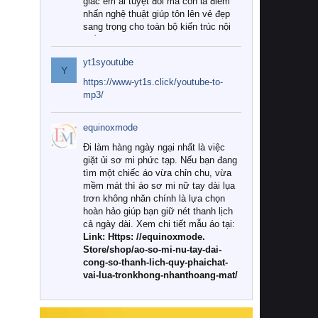
giác êm ái tuyệt đối mà còn là điểm
nhấn nghệ thuật giúp tôn lên vẻ đẹp
sang trọng cho toàn bộ kiến trúc nội
thất.
yt1syoutube
Tuy nhiên, giữa thị trường đa dạng
Y
với vô vàn thương hiệu và mẫu mã
https://www-yt1s.click/youtube-to-
như hiện nay, làm thế nào để chọn
mp3/
được những bộ chăn ga gối đệm cao
cấp thực sự chất lượng, phù hợp với
equinoxmode
khí hậu và nhu cầu sử dụng của gia
đình? Hãy cùng chúng tôi đi tìm lời
Đi làm hàng ngày ngại nhất là việc
giải đáp chi tiết qua bài viết dưới đây.
giặt ủi sơ mi phức tạp. Nếu bạn đang
tìm một chiếc áo vừa chỉn chu, vừa
1. Tại sao các gia đình hiện đại lại ưa
mềm mát thì áo sơ mi nữ tay dài lụa
chuộng chăn ga gối đệm cao cấp?
trơn không nhăn chính là lựa chọn
hoàn hảo giúp bạn giữ nét thanh lịch
Khác với các dòng sản phẩm thông
cả ngày dài. Xem chi tiết mẫu áo tại:
thường, những bộ chăn ga gối đệm
Link: Https: //equinoxmode.
cao cấp trải qua quy trình sản xuất
Store/shop/ao-so-mi-nu-tay-dai-
nghiêm ngặt từ khâu chọn lọc nguyên
cong-so-thanh-lich-quy-phaichat-
liệu tự nhiên đến công nghệ dệt
vai-lua-tronkhong-nhanthoang-mat/
nhuộm hiện đại không chứa hóa chất
độc hại. Khi sử dụng dòng sản phẩm
này, bạn sẽ cảm nhận rõ rệt sự khác