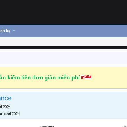
nh bạ
n kiếm tiền đơn giản miễn phí
ance
i 2024
g mười 2024
Lượt thích
VN