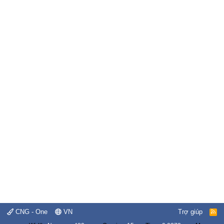
CNG - One
VN
Trợ giúp
R
S