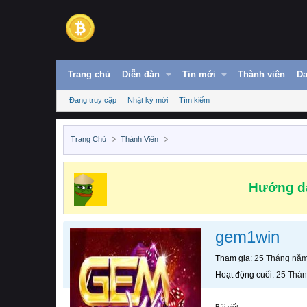
Trang chủ
Diễn đàn
Tin mới
Thành viên
Da
Đang truy cập
Nhật ký mới
Tìm kiếm
Trang Chủ
Thành Viên
Hướng dẫ
gem1win
Tham gia
25 Tháng nă
Hoạt động cuối
25 Thá
Bài viết