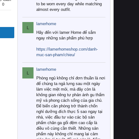
to be worn every day while matching
0
almost every outfit.
lamerhome
L
Hãy đến với lamer Home để sắm
ngay những sản phẩm phù hợp
https://lamerhomeshop.com/danh-
muc-san-pham/chieu/
lamerhome
L
Phòng ngủ không chỉ đơn thuần là nơi
để chúng ta ngả lưng sau một ngày
làm việc mệt mỏi, mà đây còn là
không gian riêng tư phản ánh gu thẩm
mỹ và phong cách sống của gia chủ.
Để biến căn phòng trở thành chốn
nghỉ dưỡng đích thực 5 sao ngay tại
nhà, việc đầu tư vào các bộ sản
phẩm chăn ga gối đệm cao cấp là
điều vô cùng cần thiết. Những sản
phẩm này không chỉ mang lại cảm