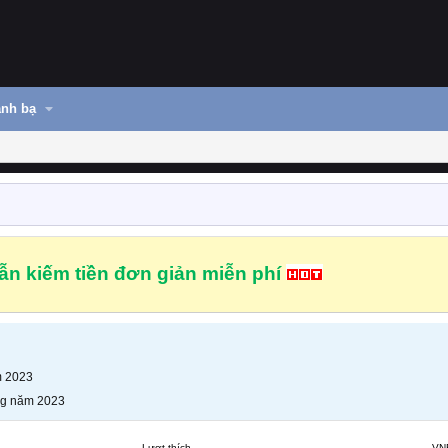
nh bạ
n kiếm tiền đơn giản miễn phí
m 2023
ng năm 2023
Lượt thích
VN