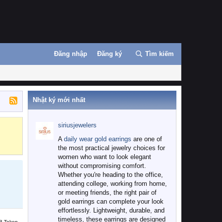
Đăng nhập
Đăng ký
Tìm kiếm
Nhật ký mới nhất
siriusjewelers
Binance
MEXC
A
daily wear gold earrings
are one of
the most practical jewelry choices for
women who want to look elegant
without compromising comfort.
Whether you're heading to the office,
attending college, working from home,
or meeting friends, the right pair of
gold earrings can complete your look
effortlessly. Lightweight, durable, and
timeless, these earrings are designed
B Token