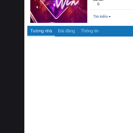
0
Tìm kiếm
Tường nhà
Bài đăng
Thông tin