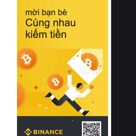
biệt từ bề mặt vải mềm mịn, khả năng
thoáng khí tuyệt vời cho đến độ đàn
hồi chuẩn xác của phần đệm nâng đỡ
cột sống.
Bên cạnh đó, việc lựa chọn các dòng
sản phẩm đạt chuẩn chất lượng quốc
tế còn giúp ngăn ngừa tình trạng kích
ứng da, hạn chế sự phát triển của vi
khuẩn và nấm mốc trong điều kiện
thời tiết nóng ẩm. Bạn có thể tìm hiểu
thêm các nghiên cứu khoa học về tác
động của giấc ngủ và môi trường
phòng ngủ đối với sức khỏe con
người tại Sleep Foundation (External
Link) để có cái nhìn toàn diện hơn.
2. Các tiêu chí vàng khi lựa chọn
chăn ga gối đệm cao cấp cho phòng
ngủ
Để sở hữu một bộ chăn ga gối đệm
cao cấp hoàn hảo cả về thẩm mỹ lẫn
công năng, người tiêu dùng cần cân
nhắc kỹ lưỡng các tiêu chí quan trọng