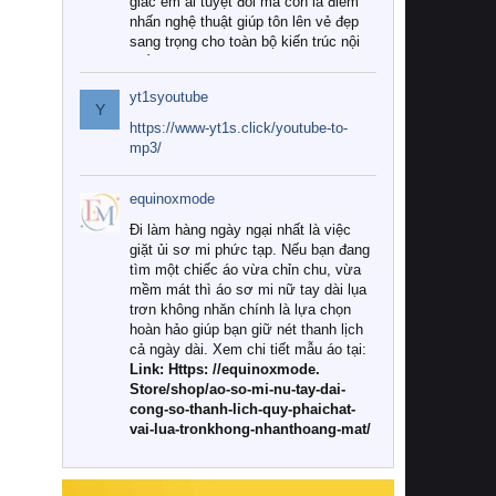
giác êm ái tuyệt đối mà còn là điểm
nhấn nghệ thuật giúp tôn lên vẻ đẹp
sang trọng cho toàn bộ kiến trúc nội
thất.
yt1syoutube
Tuy nhiên, giữa thị trường đa dạng
Y
với vô vàn thương hiệu và mẫu mã
https://www-yt1s.click/youtube-to-
như hiện nay, làm thế nào để chọn
mp3/
được những bộ chăn ga gối đệm cao
cấp thực sự chất lượng, phù hợp với
equinoxmode
khí hậu và nhu cầu sử dụng của gia
đình? Hãy cùng chúng tôi đi tìm lời
Đi làm hàng ngày ngại nhất là việc
giải đáp chi tiết qua bài viết dưới đây.
giặt ủi sơ mi phức tạp. Nếu bạn đang
tìm một chiếc áo vừa chỉn chu, vừa
1. Tại sao các gia đình hiện đại lại ưa
mềm mát thì áo sơ mi nữ tay dài lụa
chuộng chăn ga gối đệm cao cấp?
trơn không nhăn chính là lựa chọn
hoàn hảo giúp bạn giữ nét thanh lịch
Khác với các dòng sản phẩm thông
cả ngày dài. Xem chi tiết mẫu áo tại:
thường, những bộ chăn ga gối đệm
Link: Https: //equinoxmode.
cao cấp trải qua quy trình sản xuất
Store/shop/ao-so-mi-nu-tay-dai-
nghiêm ngặt từ khâu chọn lọc nguyên
cong-so-thanh-lich-quy-phaichat-
liệu tự nhiên đến công nghệ dệt
vai-lua-tronkhong-nhanthoang-mat/
nhuộm hiện đại không chứa hóa chất
độc hại. Khi sử dụng dòng sản phẩm
này, bạn sẽ cảm nhận rõ rệt sự khác