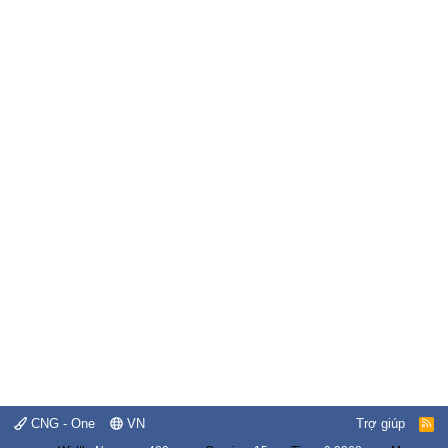
CNG - One
VN
Trợ giúp
R
S