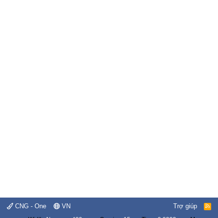
CNG - One
VN
Trợ giúp
R
S