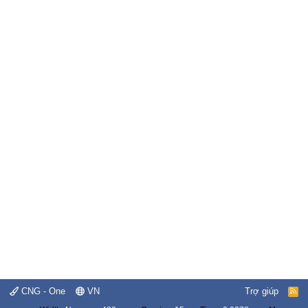
CNG - One
VN
Trợ giúp
R
S