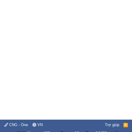
CNG - One
VN
Trợ giúp
R
S