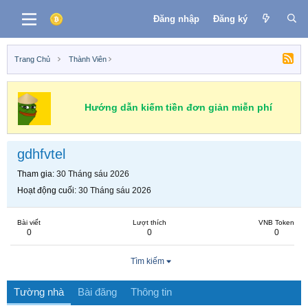
Đăng nhập
Đăng ký
Trang Chủ
Thành Viên
Hướng dẫn kiếm tiền đơn giản miễn phí
gdhfvtel
Tham gia
30 Tháng sáu 2026
Hoạt động cuối
30 Tháng sáu 2026
Bài viết
Lượt thích
VNB Token
0
0
0
Tìm kiếm
Tường nhà
Bài đăng
Thông tin