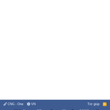
CNG - One
VN
Trợ giúp
R
S