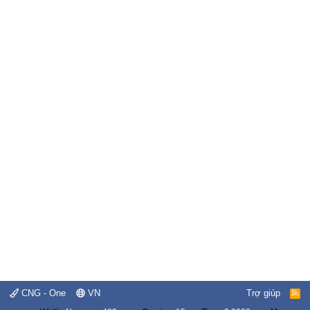
CNG - One
VN
Trợ giúp
R
S