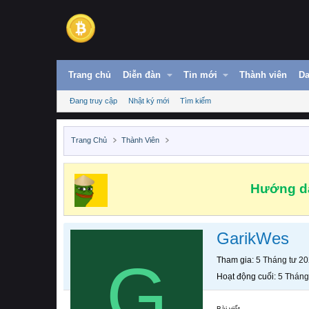
Trang chủ
Diễn đàn
Tin mới
Thành viên
Da
Đang truy cập
Nhật ký mới
Tìm kiếm
Trang Chủ
Thành Viên
Hướng dẫ
GarikWes
G
Tham gia
5 Tháng tư 2
Hoạt động cuối
5 Tháng
Bài viết