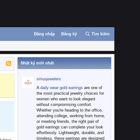
Đăng nhập
Đăng ký
Tìm kiếm
Nhật ký mới nhất
siriusjewelers
Binance
MEXC
A
daily wear gold earrings
are one of
the most practical jewelry choices for
women who want to look elegant
without compromising comfort.
Whether you're heading to the office,
attending college, working from home,
or meeting friends, the right pair of
gold earrings can complete your look
effortlessly. Lightweight, durable, and
timeless, these earrings are designed
B Token