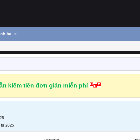
nh bạ
n kiếm tiền đơn giản miễn phí
025
 tư 2025
Lượt thích
VN