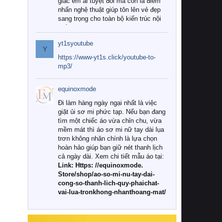
giác êm ái tuyệt đối mà còn là điểm
nhấn nghệ thuật giúp tôn lên vẻ đẹp
sang trọng cho toàn bộ kiến trúc nội
thất.
yt1syoutube
Tuy nhiên, giữa thị trường đa dạng
Y
với vô vàn thương hiệu và mẫu mã
https://www-yt1s.click/youtube-to-
như hiện nay, làm thế nào để chọn
mp3/
được những bộ chăn ga gối đệm cao
cấp thực sự chất lượng, phù hợp với
equinoxmode
khí hậu và nhu cầu sử dụng của gia
đình? Hãy cùng chúng tôi đi tìm lời
Đi làm hàng ngày ngại nhất là việc
giải đáp chi tiết qua bài viết dưới đây.
giặt ủi sơ mi phức tạp. Nếu bạn đang
tìm một chiếc áo vừa chỉn chu, vừa
1. Tại sao các gia đình hiện đại lại ưa
mềm mát thì áo sơ mi nữ tay dài lụa
chuộng chăn ga gối đệm cao cấp?
trơn không nhăn chính là lựa chọn
hoàn hảo giúp bạn giữ nét thanh lịch
Khác với các dòng sản phẩm thông
cả ngày dài. Xem chi tiết mẫu áo tại:
thường, những bộ chăn ga gối đệm
Link: Https: //equinoxmode.
cao cấp trải qua quy trình sản xuất
Store/shop/ao-so-mi-nu-tay-dai-
nghiêm ngặt từ khâu chọn lọc nguyên
cong-so-thanh-lich-quy-phaichat-
liệu tự nhiên đến công nghệ dệt
vai-lua-tronkhong-nhanthoang-mat/
nhuộm hiện đại không chứa hóa chất
độc hại. Khi sử dụng dòng sản phẩm
này, bạn sẽ cảm nhận rõ rệt sự khác