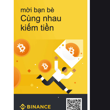
biệt từ bề mặt vải mềm mịn, khả năng
thoáng khí tuyệt vời cho đến độ đàn
hồi chuẩn xác của phần đệm nâng đỡ
cột sống.
Bên cạnh đó, việc lựa chọn các dòng
sản phẩm đạt chuẩn chất lượng quốc
tế còn giúp ngăn ngừa tình trạng kích
ứng da, hạn chế sự phát triển của vi
khuẩn và nấm mốc trong điều kiện
thời tiết nóng ẩm. Bạn có thể tìm hiểu
thêm các nghiên cứu khoa học về tác
động của giấc ngủ và môi trường
phòng ngủ đối với sức khỏe con
người tại Sleep Foundation (External
Link) để có cái nhìn toàn diện hơn.
2. Các tiêu chí vàng khi lựa chọn
chăn ga gối đệm cao cấp cho phòng
ngủ
Để sở hữu một bộ chăn ga gối đệm
cao cấp hoàn hảo cả về thẩm mỹ lẫn
công năng, người tiêu dùng cần cân
nhắc kỹ lưỡng các tiêu chí quan trọng