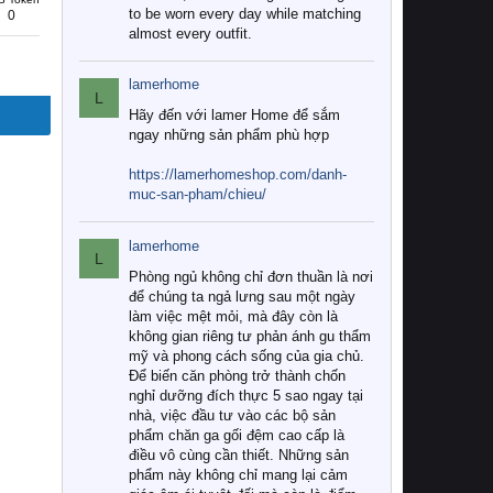
to be worn every day while matching
0
almost every outfit.
lamerhome
L
Hãy đến với lamer Home để sắm
ngay những sản phẩm phù hợp
https://lamerhomeshop.com/danh-
muc-san-pham/chieu/
lamerhome
L
Phòng ngủ không chỉ đơn thuần là nơi
để chúng ta ngả lưng sau một ngày
làm việc mệt mỏi, mà đây còn là
không gian riêng tư phản ánh gu thẩm
mỹ và phong cách sống của gia chủ.
Để biến căn phòng trở thành chốn
nghỉ dưỡng đích thực 5 sao ngay tại
nhà, việc đầu tư vào các bộ sản
phẩm chăn ga gối đệm cao cấp là
điều vô cùng cần thiết. Những sản
phẩm này không chỉ mang lại cảm