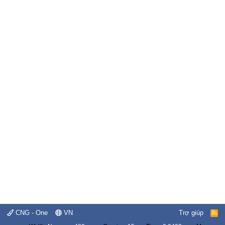
CNG - One
VN
Trợ giúp
R
S