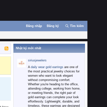
Đăng nhập
Đăng ký
Tìm kiếm
Nhật ký mới nhất
siriusjewelers
Binance
MEXC
A
daily wear gold earrings
are one of
the most practical jewelry choices for
women who want to look elegant
without compromising comfort.
Whether you're heading to the office,
attending college, working from home,
or meeting friends, the right pair of
gold earrings can complete your look
effortlessly. Lightweight, durable, and
timeless, these earrings are designed
B Token