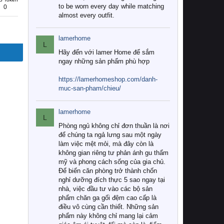
to be worn every day while matching
0
almost every outfit.
lamerhome
L
Hãy đến với lamer Home để sắm
ngay những sản phẩm phù hợp
https://lamerhomeshop.com/danh-
muc-san-pham/chieu/
lamerhome
L
Phòng ngủ không chỉ đơn thuần là nơi
để chúng ta ngả lưng sau một ngày
làm việc mệt mỏi, mà đây còn là
không gian riêng tư phản ánh gu thẩm
mỹ và phong cách sống của gia chủ.
Để biến căn phòng trở thành chốn
nghỉ dưỡng đích thực 5 sao ngay tại
nhà, việc đầu tư vào các bộ sản
phẩm chăn ga gối đệm cao cấp là
điều vô cùng cần thiết. Những sản
phẩm này không chỉ mang lại cảm