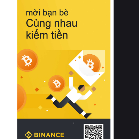
biệt từ bề mặt vải mềm mịn, khả năng
thoáng khí tuyệt vời cho đến độ đàn
hồi chuẩn xác của phần đệm nâng đỡ
cột sống.
Bên cạnh đó, việc lựa chọn các dòng
sản phẩm đạt chuẩn chất lượng quốc
tế còn giúp ngăn ngừa tình trạng kích
ứng da, hạn chế sự phát triển của vi
khuẩn và nấm mốc trong điều kiện
thời tiết nóng ẩm. Bạn có thể tìm hiểu
thêm các nghiên cứu khoa học về tác
động của giấc ngủ và môi trường
phòng ngủ đối với sức khỏe con
người tại Sleep Foundation (External
Link) để có cái nhìn toàn diện hơn.
2. Các tiêu chí vàng khi lựa chọn
chăn ga gối đệm cao cấp cho phòng
ngủ
Để sở hữu một bộ chăn ga gối đệm
cao cấp hoàn hảo cả về thẩm mỹ lẫn
công năng, người tiêu dùng cần cân
nhắc kỹ lưỡng các tiêu chí quan trọng