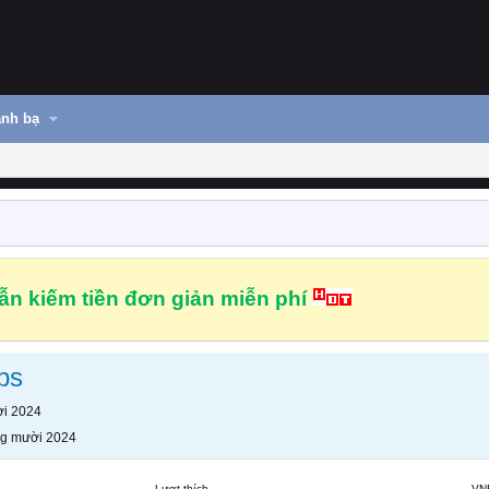
nh bạ
n kiếm tiền đơn giản miễn phí
ps
i 2024
g mười 2024
Lượt thích
VN