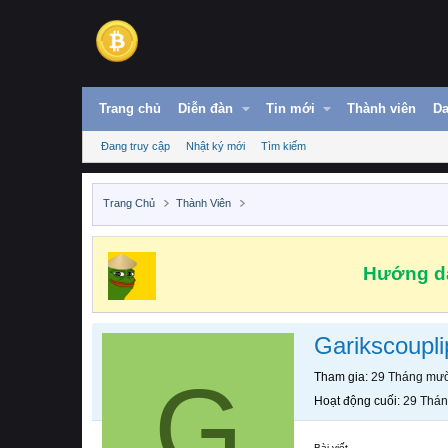
Trang chủ
Diễn đàn
Tin mới
Thành viên
Da
Đang truy cập
Nhật ký mới
Tìm kiếm
Trang Chủ
Thành Viên
Hướng dẫ
Garikscoupli
G
Tham gia
29 Tháng mườ
Hoạt động cuối
29 Thán
Bài viết