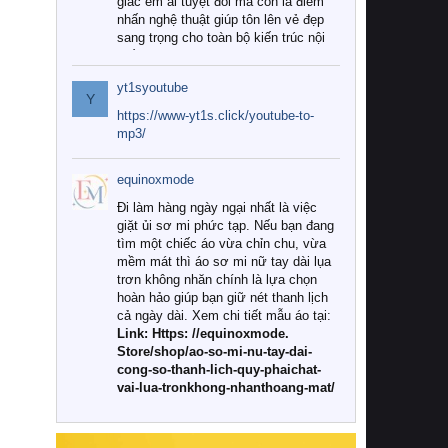
giác êm ái tuyệt đối mà còn là điểm
nhấn nghệ thuật giúp tôn lên vẻ đẹp
sang trọng cho toàn bộ kiến trúc nội
thất.
yt1syoutube
Tuy nhiên, giữa thị trường đa dạng
Y
với vô vàn thương hiệu và mẫu mã
https://www-yt1s.click/youtube-to-
như hiện nay, làm thế nào để chọn
mp3/
được những bộ chăn ga gối đệm cao
cấp thực sự chất lượng, phù hợp với
equinoxmode
khí hậu và nhu cầu sử dụng của gia
đình? Hãy cùng chúng tôi đi tìm lời
Đi làm hàng ngày ngại nhất là việc
giải đáp chi tiết qua bài viết dưới đây.
giặt ủi sơ mi phức tạp. Nếu bạn đang
tìm một chiếc áo vừa chỉn chu, vừa
1. Tại sao các gia đình hiện đại lại ưa
mềm mát thì áo sơ mi nữ tay dài lụa
chuộng chăn ga gối đệm cao cấp?
trơn không nhăn chính là lựa chọn
hoàn hảo giúp bạn giữ nét thanh lịch
Khác với các dòng sản phẩm thông
cả ngày dài. Xem chi tiết mẫu áo tại:
thường, những bộ chăn ga gối đệm
Link: Https: //equinoxmode.
cao cấp trải qua quy trình sản xuất
Store/shop/ao-so-mi-nu-tay-dai-
nghiêm ngặt từ khâu chọn lọc nguyên
cong-so-thanh-lich-quy-phaichat-
liệu tự nhiên đến công nghệ dệt
vai-lua-tronkhong-nhanthoang-mat/
nhuộm hiện đại không chứa hóa chất
độc hại. Khi sử dụng dòng sản phẩm
này, bạn sẽ cảm nhận rõ rệt sự khác