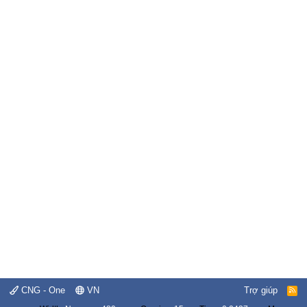
CNG - One
VN
Trợ giúp
R
S