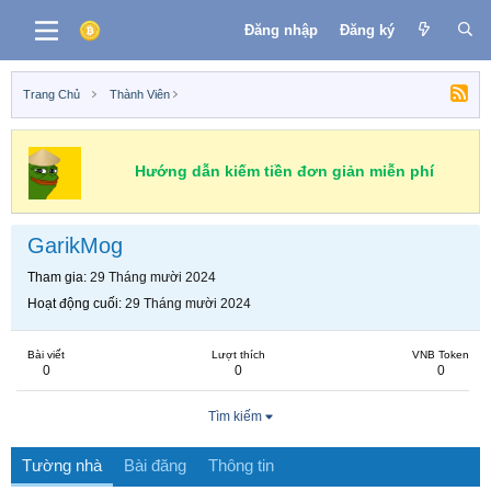
Đăng nhập
Đăng ký
Trang Chủ
Thành Viên
Hướng dẫn kiếm tiền đơn giản miễn phí
GarikMog
Tham gia
29 Tháng mười 2024
Hoạt động cuối
29 Tháng mười 2024
Bài viết
Lượt thích
VNB Token
0
0
0
Tìm kiếm
Tường nhà
Bài đăng
Thông tin