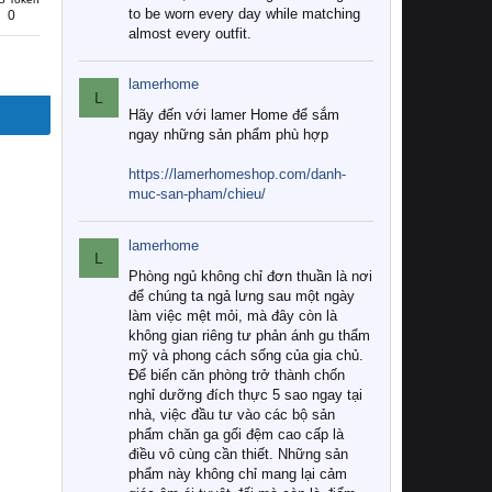
to be worn every day while matching
0
almost every outfit.
lamerhome
L
Hãy đến với lamer Home để sắm
ngay những sản phẩm phù hợp
https://lamerhomeshop.com/danh-
muc-san-pham/chieu/
lamerhome
L
Phòng ngủ không chỉ đơn thuần là nơi
để chúng ta ngả lưng sau một ngày
làm việc mệt mỏi, mà đây còn là
không gian riêng tư phản ánh gu thẩm
mỹ và phong cách sống của gia chủ.
Để biến căn phòng trở thành chốn
nghỉ dưỡng đích thực 5 sao ngay tại
nhà, việc đầu tư vào các bộ sản
phẩm chăn ga gối đệm cao cấp là
điều vô cùng cần thiết. Những sản
phẩm này không chỉ mang lại cảm