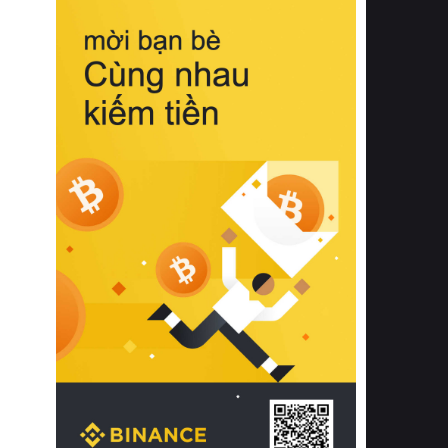
biệt từ bề mặt vải mềm mịn, khả năng
thoáng khí tuyệt vời cho đến độ đàn
hồi chuẩn xác của phần đệm nâng đỡ
cột sống.
Bên cạnh đó, việc lựa chọn các dòng
sản phẩm đạt chuẩn chất lượng quốc
tế còn giúp ngăn ngừa tình trạng kích
ứng da, hạn chế sự phát triển của vi
khuẩn và nấm mốc trong điều kiện
thời tiết nóng ẩm. Bạn có thể tìm hiểu
thêm các nghiên cứu khoa học về tác
động của giấc ngủ và môi trường
phòng ngủ đối với sức khỏe con
người tại Sleep Foundation (External
Link) để có cái nhìn toàn diện hơn.
2. Các tiêu chí vàng khi lựa chọn
chăn ga gối đệm cao cấp cho phòng
ngủ
Để sở hữu một bộ chăn ga gối đệm
cao cấp hoàn hảo cả về thẩm mỹ lẫn
công năng, người tiêu dùng cần cân
nhắc kỹ lưỡng các tiêu chí quan trọng