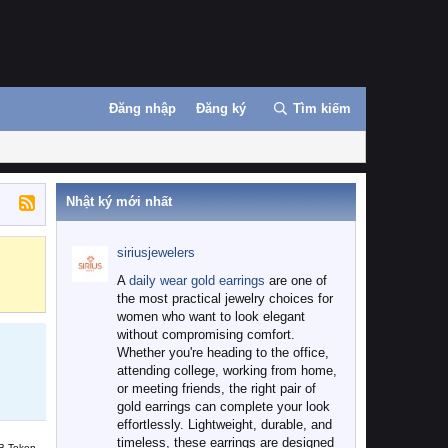
Đăng nhập
Đăng ký
Tìm kiếm
Nhật ký mới nhất
siriusjewelers
Binance
MEXC
A
daily wear gold earrings
are one of
the most practical jewelry choices for
women who want to look elegant
without compromising comfort.
Whether you're heading to the office,
attending college, working from home,
or meeting friends, the right pair of
gold earrings can complete your look
effortlessly. Lightweight, durable, and
timeless, these earrings are designed
B Token