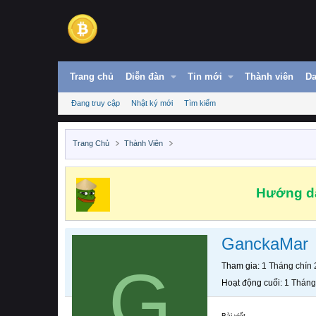
Trang chủ
Diễn đàn
Tin mới
Thành viên
Da
Đang truy cập
Nhật ký mới
Tìm kiếm
Trang Chủ
Thành Viên
Hướng dẫ
GanckaMar
G
Tham gia
1 Tháng chín
Hoạt động cuối
1 Tháng
Bài viết