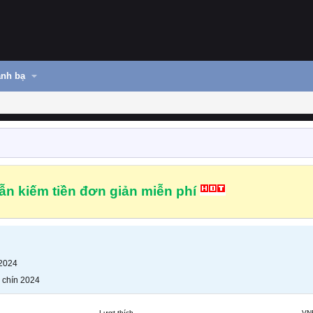
nh bạ
n kiếm tiền đơn giản miễn phí
 2024
 chín 2024
Lượt thích
VN