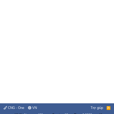
CNG - One
VN
Trợ giúp
R
S