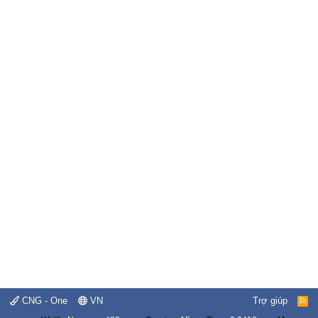
CNG - One
VN
Trợ giúp
R
S