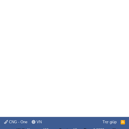
CNG - One
VN
Trợ giúp
R
S