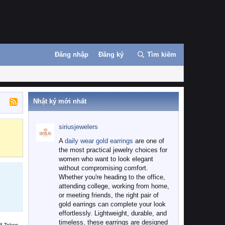
Đăng nhập
Đăng ký
Tìm kiếm
Nhật ký mới nhất
siriusjewelers
Binance
MEXC
A
daily wear gold earrings
are one of
the most practical jewelry choices for
women who want to look elegant
without compromising comfort.
Whether you're heading to the office,
attending college, working from home,
or meeting friends, the right pair of
gold earrings can complete your look
effortlessly. Lightweight, durable, and
timeless, these earrings are designed
B Token