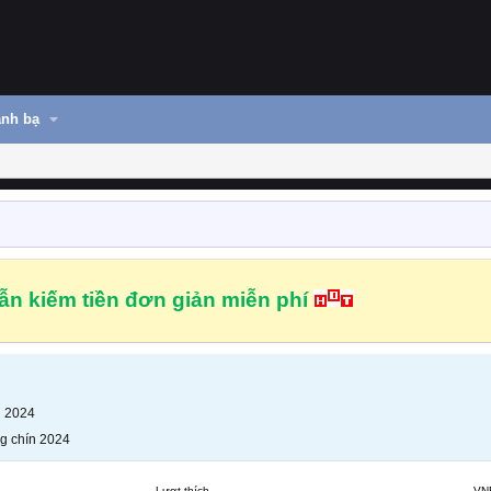
nh bạ
n kiếm tiền đơn giản miễn phí
n 2024
g chín 2024
Lượt thích
VN