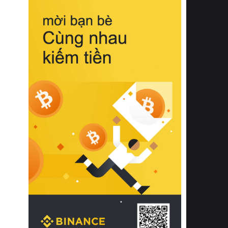
biệt từ bề mặt vải mềm mịn, khả năng
thoáng khí tuyệt vời cho đến độ đàn
hồi chuẩn xác của phần đệm nâng đỡ
cột sống.
Bên cạnh đó, việc lựa chọn các dòng
sản phẩm đạt chuẩn chất lượng quốc
tế còn giúp ngăn ngừa tình trạng kích
ứng da, hạn chế sự phát triển của vi
khuẩn và nấm mốc trong điều kiện
thời tiết nóng ẩm. Bạn có thể tìm hiểu
thêm các nghiên cứu khoa học về tác
động của giấc ngủ và môi trường
phòng ngủ đối với sức khỏe con
người tại Sleep Foundation (External
Link) để có cái nhìn toàn diện hơn.
2. Các tiêu chí vàng khi lựa chọn
chăn ga gối đệm cao cấp cho phòng
ngủ
Để sở hữu một bộ chăn ga gối đệm
cao cấp hoàn hảo cả về thẩm mỹ lẫn
công năng, người tiêu dùng cần cân
nhắc kỹ lưỡng các tiêu chí quan trọng