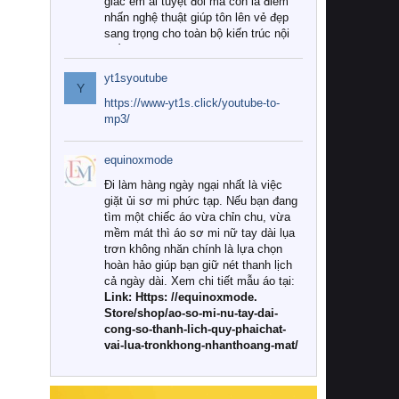
giác êm ái tuyệt đối mà còn là điểm
nhấn nghệ thuật giúp tôn lên vẻ đẹp
sang trọng cho toàn bộ kiến trúc nội
thất.
yt1syoutube
Tuy nhiên, giữa thị trường đa dạng
Y
với vô vàn thương hiệu và mẫu mã
https://www-yt1s.click/youtube-to-
như hiện nay, làm thế nào để chọn
mp3/
được những bộ chăn ga gối đệm cao
cấp thực sự chất lượng, phù hợp với
equinoxmode
khí hậu và nhu cầu sử dụng của gia
đình? Hãy cùng chúng tôi đi tìm lời
Đi làm hàng ngày ngại nhất là việc
giải đáp chi tiết qua bài viết dưới đây.
giặt ủi sơ mi phức tạp. Nếu bạn đang
tìm một chiếc áo vừa chỉn chu, vừa
1. Tại sao các gia đình hiện đại lại ưa
mềm mát thì áo sơ mi nữ tay dài lụa
chuộng chăn ga gối đệm cao cấp?
trơn không nhăn chính là lựa chọn
hoàn hảo giúp bạn giữ nét thanh lịch
Khác với các dòng sản phẩm thông
cả ngày dài. Xem chi tiết mẫu áo tại:
thường, những bộ chăn ga gối đệm
Link: Https: //equinoxmode.
cao cấp trải qua quy trình sản xuất
Store/shop/ao-so-mi-nu-tay-dai-
nghiêm ngặt từ khâu chọn lọc nguyên
cong-so-thanh-lich-quy-phaichat-
liệu tự nhiên đến công nghệ dệt
vai-lua-tronkhong-nhanthoang-mat/
nhuộm hiện đại không chứa hóa chất
độc hại. Khi sử dụng dòng sản phẩm
này, bạn sẽ cảm nhận rõ rệt sự khác