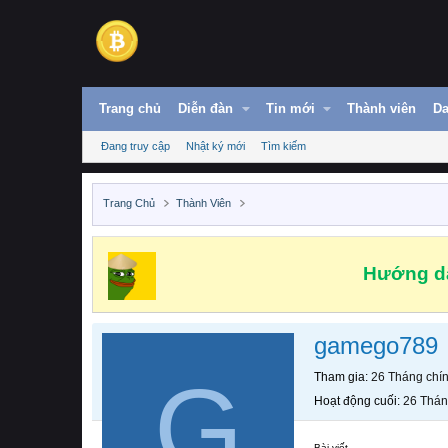
Trang chủ
Diễn đàn
Tin mới
Thành viên
Da
Đang truy cập
Nhật ký mới
Tìm kiếm
Trang Chủ
Thành Viên
Hướng dẫ
gamego789
G
Tham gia
26 Tháng chí
Hoạt động cuối
26 Thán
Bài viết