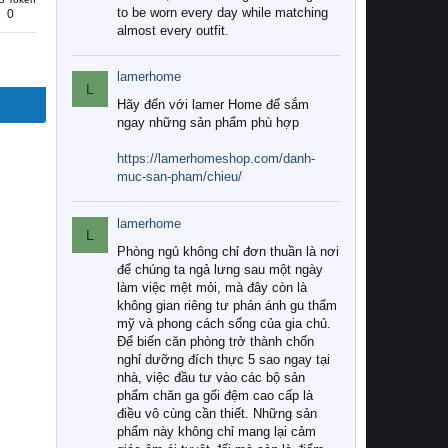
to be worn every day while matching
0
almost every outfit.
lamerhome
L
Hãy đến với lamer Home để sắm
ngay những sản phẩm phù hợp
https://lamerhomeshop.com/danh-
muc-san-pham/chieu/
lamerhome
L
Phòng ngủ không chỉ đơn thuần là nơi
để chúng ta ngả lưng sau một ngày
làm việc mệt mỏi, mà đây còn là
không gian riêng tư phản ánh gu thẩm
mỹ và phong cách sống của gia chủ.
Để biến căn phòng trở thành chốn
nghỉ dưỡng đích thực 5 sao ngay tại
nhà, việc đầu tư vào các bộ sản
phẩm chăn ga gối đệm cao cấp là
điều vô cùng cần thiết. Những sản
phẩm này không chỉ mang lại cảm