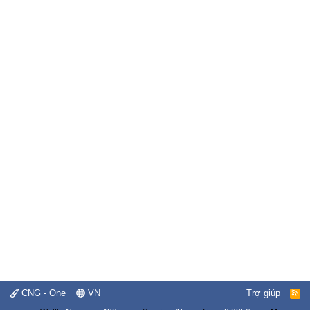
CNG - One
VN
Trợ giúp
R
S