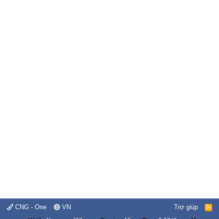
CNG - One
VN
Trợ giúp
R
S