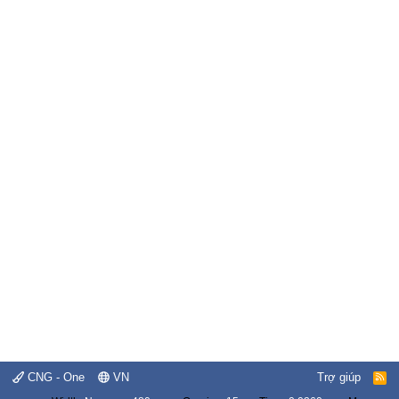
CNG - One
VN
Trợ giúp
R
S