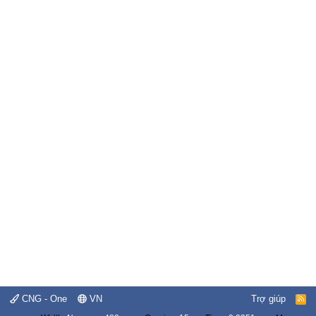
CNG - One
VN
Trợ giúp
R
S