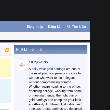
Đăng nhập
Đăng ký
Tìm kiếm
Nhật ký mới nhất
siriusjewelers
Binance
MEXC
A
daily wear gold earrings
are one of
the most practical jewelry choices for
women who want to look elegant
without compromising comfort.
Whether you're heading to the office,
attending college, working from home,
or meeting friends, the right pair of
gold earrings can complete your look
effortlessly. Lightweight, durable, and
timeless, these earrings are designed
B Token