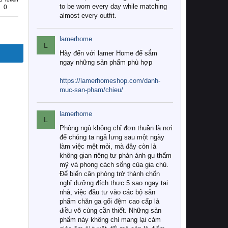
to be worn every day while matching
0
almost every outfit.
lamerhome
L
Hãy đến với lamer Home để sắm
ngay những sản phẩm phù hợp
https://lamerhomeshop.com/danh-
muc-san-pham/chieu/
lamerhome
L
Phòng ngủ không chỉ đơn thuần là nơi
để chúng ta ngả lưng sau một ngày
làm việc mệt mỏi, mà đây còn là
không gian riêng tư phản ánh gu thẩm
mỹ và phong cách sống của gia chủ.
Để biến căn phòng trở thành chốn
nghỉ dưỡng đích thực 5 sao ngay tại
nhà, việc đầu tư vào các bộ sản
phẩm chăn ga gối đệm cao cấp là
điều vô cùng cần thiết. Những sản
phẩm này không chỉ mang lại cảm