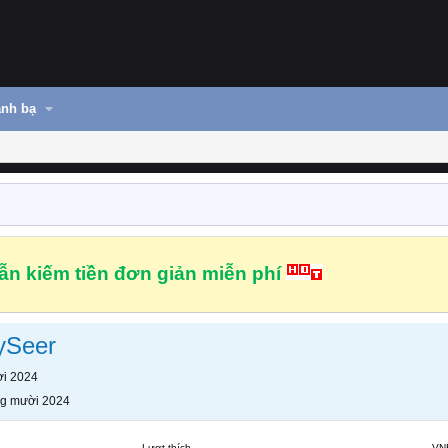
nh bạ
n kiếm tiền đơn giản miễn phí
ySeer
i 2024
g mười 2024
Lượt thích
VN