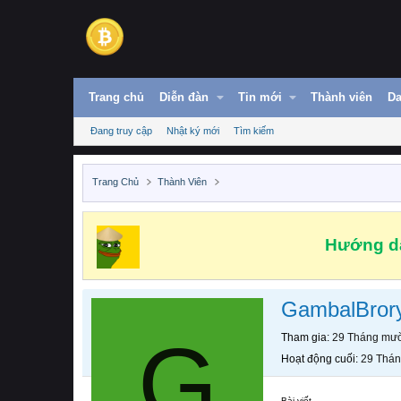
Trang chủ
Diễn đàn
Tin mới
Thành viên
Da
Đang truy cập
Nhật ký mới
Tìm kiếm
Trang Chủ
Thành Viên
Hướng dẫ
GambalBror
G
Tham gia
29 Tháng mườ
Hoạt động cuối
29 Thán
Bài viết