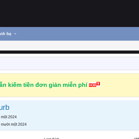
nh bạ
n kiếm tiền đơn giản miễn phí
urb
 một 2024
 mười một 2024
Lượt thích
VN