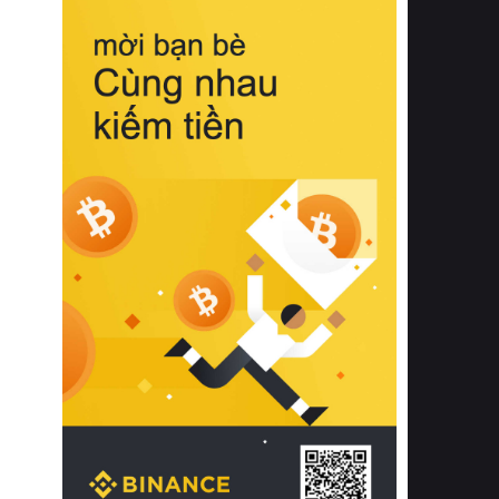
biệt từ bề mặt vải mềm mịn, khả năng
thoáng khí tuyệt vời cho đến độ đàn
hồi chuẩn xác của phần đệm nâng đỡ
cột sống.
Bên cạnh đó, việc lựa chọn các dòng
sản phẩm đạt chuẩn chất lượng quốc
tế còn giúp ngăn ngừa tình trạng kích
ứng da, hạn chế sự phát triển của vi
khuẩn và nấm mốc trong điều kiện
thời tiết nóng ẩm. Bạn có thể tìm hiểu
thêm các nghiên cứu khoa học về tác
động của giấc ngủ và môi trường
phòng ngủ đối với sức khỏe con
người tại Sleep Foundation (External
Link) để có cái nhìn toàn diện hơn.
2. Các tiêu chí vàng khi lựa chọn
chăn ga gối đệm cao cấp cho phòng
ngủ
Để sở hữu một bộ chăn ga gối đệm
cao cấp hoàn hảo cả về thẩm mỹ lẫn
công năng, người tiêu dùng cần cân
nhắc kỹ lưỡng các tiêu chí quan trọng