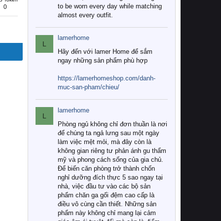
to be worn every day while matching
0
almost every outfit.
lamerhome
L
Hãy đến với lamer Home để sắm
ngay những sản phẩm phù hợp
https://lamerhomeshop.com/danh-
muc-san-pham/chieu/
lamerhome
L
Phòng ngủ không chỉ đơn thuần là nơi
để chúng ta ngả lưng sau một ngày
làm việc mệt mỏi, mà đây còn là
không gian riêng tư phản ánh gu thẩm
mỹ và phong cách sống của gia chủ.
Để biến căn phòng trở thành chốn
nghỉ dưỡng đích thực 5 sao ngay tại
nhà, việc đầu tư vào các bộ sản
phẩm chăn ga gối đệm cao cấp là
điều vô cùng cần thiết. Những sản
phẩm này không chỉ mang lại cảm