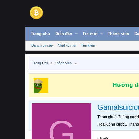
Trang chủ
Diễn đàn
Tin mới
Thành viên
Da
Đang truy cập
Nhật ký mới
Tìm kiếm
Trang Chủ
Thành Viên
Hướng dẫ
Gamalsuicio
G
Tham gia
1 Tháng mười
Hoạt động cuối
1 Tháng
Bài viết