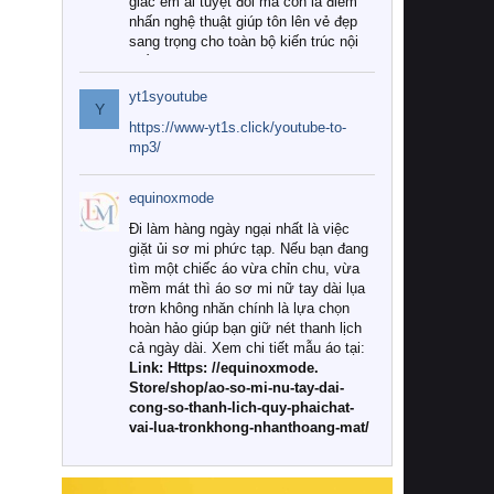
giác êm ái tuyệt đối mà còn là điểm
nhấn nghệ thuật giúp tôn lên vẻ đẹp
sang trọng cho toàn bộ kiến trúc nội
thất.
yt1syoutube
Tuy nhiên, giữa thị trường đa dạng
Y
với vô vàn thương hiệu và mẫu mã
https://www-yt1s.click/youtube-to-
như hiện nay, làm thế nào để chọn
mp3/
được những bộ chăn ga gối đệm cao
cấp thực sự chất lượng, phù hợp với
equinoxmode
khí hậu và nhu cầu sử dụng của gia
đình? Hãy cùng chúng tôi đi tìm lời
Đi làm hàng ngày ngại nhất là việc
giải đáp chi tiết qua bài viết dưới đây.
giặt ủi sơ mi phức tạp. Nếu bạn đang
tìm một chiếc áo vừa chỉn chu, vừa
1. Tại sao các gia đình hiện đại lại ưa
mềm mát thì áo sơ mi nữ tay dài lụa
chuộng chăn ga gối đệm cao cấp?
trơn không nhăn chính là lựa chọn
hoàn hảo giúp bạn giữ nét thanh lịch
Khác với các dòng sản phẩm thông
cả ngày dài. Xem chi tiết mẫu áo tại:
thường, những bộ chăn ga gối đệm
Link: Https: //equinoxmode.
cao cấp trải qua quy trình sản xuất
Store/shop/ao-so-mi-nu-tay-dai-
nghiêm ngặt từ khâu chọn lọc nguyên
cong-so-thanh-lich-quy-phaichat-
liệu tự nhiên đến công nghệ dệt
vai-lua-tronkhong-nhanthoang-mat/
nhuộm hiện đại không chứa hóa chất
độc hại. Khi sử dụng dòng sản phẩm
này, bạn sẽ cảm nhận rõ rệt sự khác