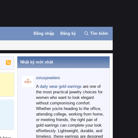
Đăng nhập
Đăng ký
Tìm kiếm
Nhật ký mới nhất
siriusjewelers
Binance
MEXC
A
daily wear gold earrings
are one of
the most practical jewelry choices for
women who want to look elegant
without compromising comfort.
Whether you're heading to the office,
attending college, working from home,
or meeting friends, the right pair of
gold earrings can complete your look
effortlessly. Lightweight, durable, and
timeless, these earrings are designed
B Token