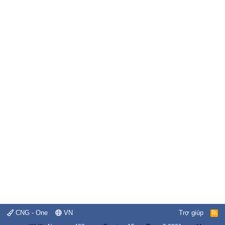
CNG - One
VN
Trợ giúp
R
S