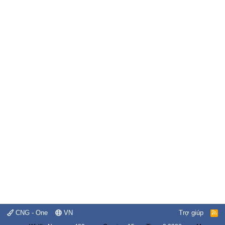
CNG - One
VN
Trợ giúp
R
S