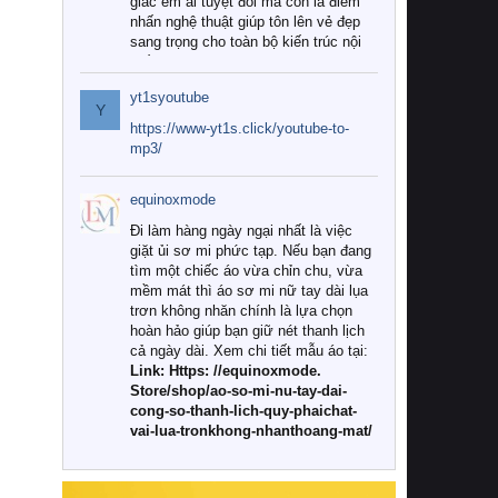
giác êm ái tuyệt đối mà còn là điểm
nhấn nghệ thuật giúp tôn lên vẻ đẹp
sang trọng cho toàn bộ kiến trúc nội
thất.
yt1syoutube
Tuy nhiên, giữa thị trường đa dạng
Y
với vô vàn thương hiệu và mẫu mã
https://www-yt1s.click/youtube-to-
như hiện nay, làm thế nào để chọn
mp3/
được những bộ chăn ga gối đệm cao
cấp thực sự chất lượng, phù hợp với
equinoxmode
khí hậu và nhu cầu sử dụng của gia
đình? Hãy cùng chúng tôi đi tìm lời
Đi làm hàng ngày ngại nhất là việc
giải đáp chi tiết qua bài viết dưới đây.
giặt ủi sơ mi phức tạp. Nếu bạn đang
tìm một chiếc áo vừa chỉn chu, vừa
1. Tại sao các gia đình hiện đại lại ưa
mềm mát thì áo sơ mi nữ tay dài lụa
chuộng chăn ga gối đệm cao cấp?
trơn không nhăn chính là lựa chọn
hoàn hảo giúp bạn giữ nét thanh lịch
Khác với các dòng sản phẩm thông
cả ngày dài. Xem chi tiết mẫu áo tại:
thường, những bộ chăn ga gối đệm
Link: Https: //equinoxmode.
cao cấp trải qua quy trình sản xuất
Store/shop/ao-so-mi-nu-tay-dai-
nghiêm ngặt từ khâu chọn lọc nguyên
cong-so-thanh-lich-quy-phaichat-
liệu tự nhiên đến công nghệ dệt
vai-lua-tronkhong-nhanthoang-mat/
nhuộm hiện đại không chứa hóa chất
độc hại. Khi sử dụng dòng sản phẩm
này, bạn sẽ cảm nhận rõ rệt sự khác