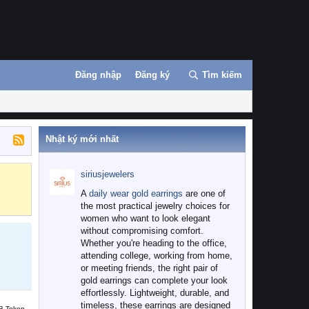
Đăng nhập
Đăng ký
Tìm kiếm
Nhật ký mới nhất
siriusjewelers
Binance
MEXC
A
daily wear gold earrings
are one of
the most practical jewelry choices for
women who want to look elegant
without compromising comfort.
Whether you're heading to the office,
attending college, working from home,
or meeting friends, the right pair of
gold earrings can complete your look
effortlessly. Lightweight, durable, and
timeless, these earrings are designed
B Token