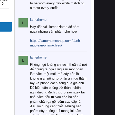
to be worn every day while matching
0
almost every outfit.
lamerhome
L
Hãy đến với lamer Home để sắm
ngay những sản phẩm phù hợp
https://lamerhomeshop.com/danh-
muc-san-pham/chieu/
lamerhome
L
Phòng ngủ không chỉ đơn thuần là nơi
để chúng ta ngả lưng sau một ngày
làm việc mệt mỏi, mà đây còn là
không gian riêng tư phản ánh gu thẩm
mỹ và phong cách sống của gia chủ.
Để biến căn phòng trở thành chốn
nghỉ dưỡng đích thực 5 sao ngay tại
nhà, việc đầu tư vào các bộ sản
phẩm chăn ga gối đệm cao cấp là
điều vô cùng cần thiết. Những sản
phẩm này không chỉ mang lại cảm