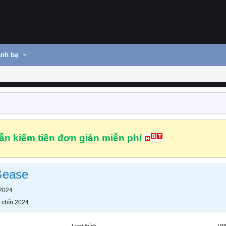
nh bạ
n kiếm tiền đơn giản miễn phí
Gease
 2024
 chín 2024
Lượt thích
VN