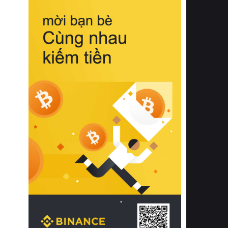
biệt từ bề mặt vải mềm mịn, khả năng
thoáng khí tuyệt vời cho đến độ đàn
hồi chuẩn xác của phần đệm nâng đỡ
cột sống.
Bên cạnh đó, việc lựa chọn các dòng
sản phẩm đạt chuẩn chất lượng quốc
tế còn giúp ngăn ngừa tình trạng kích
ứng da, hạn chế sự phát triển của vi
khuẩn và nấm mốc trong điều kiện
thời tiết nóng ẩm. Bạn có thể tìm hiểu
thêm các nghiên cứu khoa học về tác
động của giấc ngủ và môi trường
phòng ngủ đối với sức khỏe con
người tại Sleep Foundation (External
Link) để có cái nhìn toàn diện hơn.
2. Các tiêu chí vàng khi lựa chọn
chăn ga gối đệm cao cấp cho phòng
ngủ
Để sở hữu một bộ chăn ga gối đệm
cao cấp hoàn hảo cả về thẩm mỹ lẫn
công năng, người tiêu dùng cần cân
nhắc kỹ lưỡng các tiêu chí quan trọng