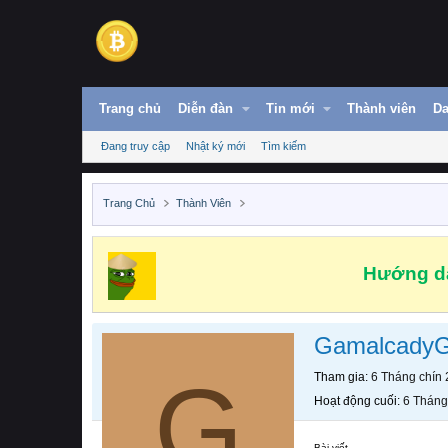
Trang chủ
Diễn đàn
Tin mới
Thành viên
Da
Đang truy cập
Nhật ký mới
Tìm kiếm
Trang Chủ
Thành Viên
Hướng dẫ
Gamalcady
G
Tham gia
6 Tháng chín
Hoạt động cuối
6 Tháng
Bài viết