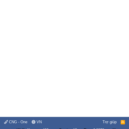
CNG - One
VN
Trợ giúp
R
S