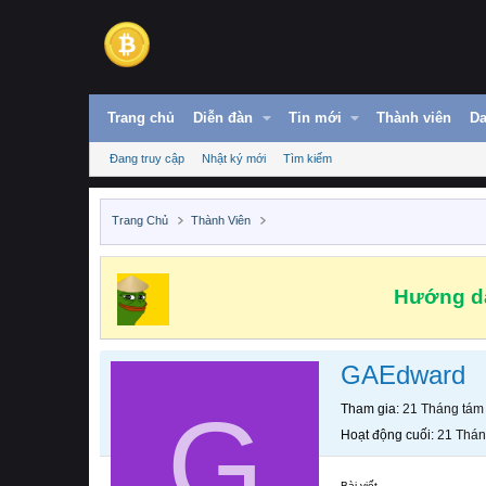
Trang chủ
Diễn đàn
Tin mới
Thành viên
Da
Đang truy cập
Nhật ký mới
Tìm kiếm
Trang Chủ
Thành Viên
Hướng dẫ
GAEdward
G
Tham gia
21 Tháng tám
Hoạt động cuối
21 Thán
Bài viết