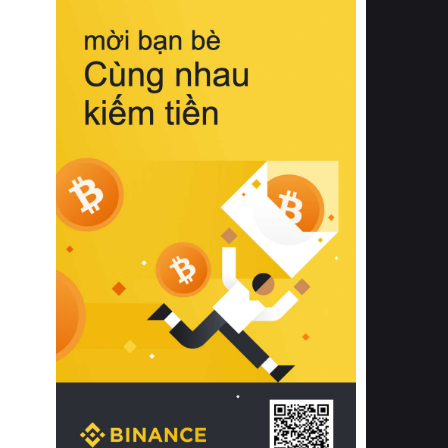
biệt từ bề mặt vải mềm mịn, khả năng
thoáng khí tuyệt vời cho đến độ đàn
hồi chuẩn xác của phần đệm nâng đỡ
cột sống.
Bên cạnh đó, việc lựa chọn các dòng
sản phẩm đạt chuẩn chất lượng quốc
tế còn giúp ngăn ngừa tình trạng kích
ứng da, hạn chế sự phát triển của vi
khuẩn và nấm mốc trong điều kiện
thời tiết nóng ẩm. Bạn có thể tìm hiểu
thêm các nghiên cứu khoa học về tác
động của giấc ngủ và môi trường
phòng ngủ đối với sức khỏe con
người tại Sleep Foundation (External
Link) để có cái nhìn toàn diện hơn.
2. Các tiêu chí vàng khi lựa chọn
chăn ga gối đệm cao cấp cho phòng
ngủ
Để sở hữu một bộ chăn ga gối đệm
cao cấp hoàn hảo cả về thẩm mỹ lẫn
công năng, người tiêu dùng cần cân
nhắc kỹ lưỡng các tiêu chí quan trọng