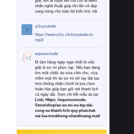
giác êm ái tuyệt đối mà còn là điểm
nhấn nghệ thuật giúp tôn lên vẻ đẹp
sang trọng cho toàn bộ kiến trúc nội
thất.
yt1syoutube
Tuy nhiên, giữa thị trường đa dạng
Y
với vô vàn thương hiệu và mẫu mã
https://www-yt1s.click/youtube-to-
như hiện nay, làm thế nào để chọn
mp3/
được những bộ chăn ga gối đệm cao
cấp thực sự chất lượng, phù hợp với
equinoxmode
khí hậu và nhu cầu sử dụng của gia
đình? Hãy cùng chúng tôi đi tìm lời
Đi làm hàng ngày ngại nhất là việc
giải đáp chi tiết qua bài viết dưới đây.
giặt ủi sơ mi phức tạp. Nếu bạn đang
tìm một chiếc áo vừa chỉn chu, vừa
1. Tại sao các gia đình hiện đại lại ưa
mềm mát thì áo sơ mi nữ tay dài lụa
chuộng chăn ga gối đệm cao cấp?
trơn không nhăn chính là lựa chọn
hoàn hảo giúp bạn giữ nét thanh lịch
Khác với các dòng sản phẩm thông
cả ngày dài. Xem chi tiết mẫu áo tại:
thường, những bộ chăn ga gối đệm
Link: Https: //equinoxmode.
cao cấp trải qua quy trình sản xuất
Store/shop/ao-so-mi-nu-tay-dai-
nghiêm ngặt từ khâu chọn lọc nguyên
cong-so-thanh-lich-quy-phaichat-
liệu tự nhiên đến công nghệ dệt
vai-lua-tronkhong-nhanthoang-mat/
nhuộm hiện đại không chứa hóa chất
độc hại. Khi sử dụng dòng sản phẩm
này, bạn sẽ cảm nhận rõ rệt sự khác