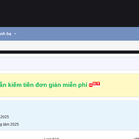
nh bạ
n kiếm tiền đơn giản miễn phí
 2025
g tám 2025
Lượt thích
VN