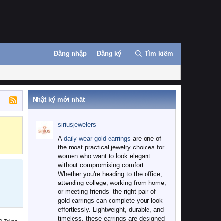
Đăng nhập
Đăng ký
Tìm kiếm
Nhật ký mới nhất
siriusjewelers
Binance
MEXC
A
daily wear gold earrings
are one of
the most practical jewelry choices for
women who want to look elegant
without compromising comfort.
Whether you're heading to the office,
attending college, working from home,
or meeting friends, the right pair of
gold earrings can complete your look
effortlessly. Lightweight, durable, and
timeless, these earrings are designed
B Token