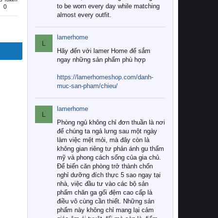
to be worn every day while matching
0
almost every outfit.
lamerhome
L
Hãy đến với lamer Home để sắm
ngay những sản phẩm phù hợp
https://lamerhomeshop.com/danh-
muc-san-pham/chieu/
lamerhome
L
Phòng ngủ không chỉ đơn thuần là nơi
để chúng ta ngả lưng sau một ngày
làm việc mệt mỏi, mà đây còn là
không gian riêng tư phản ánh gu thẩm
mỹ và phong cách sống của gia chủ.
Để biến căn phòng trở thành chốn
nghỉ dưỡng đích thực 5 sao ngay tại
nhà, việc đầu tư vào các bộ sản
phẩm chăn ga gối đệm cao cấp là
điều vô cùng cần thiết. Những sản
phẩm này không chỉ mang lại cảm