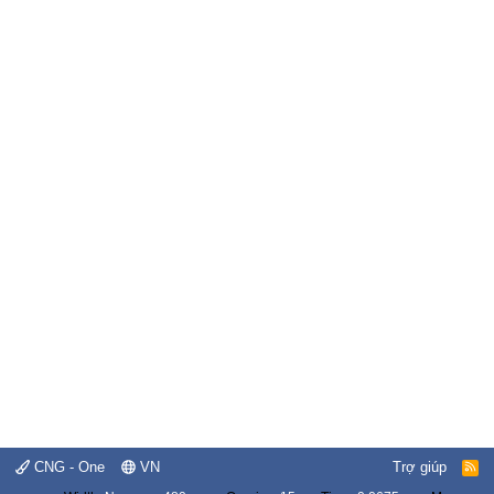
CNG - One
VN
Trợ giúp
R
S