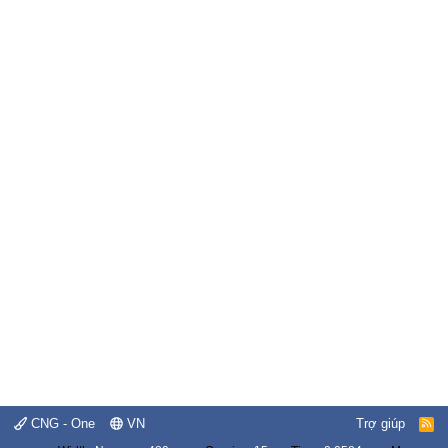
CNG - One
VN
Trợ giúp
R
S