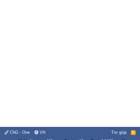
CNG - One
VN
Trợ giúp
R
S