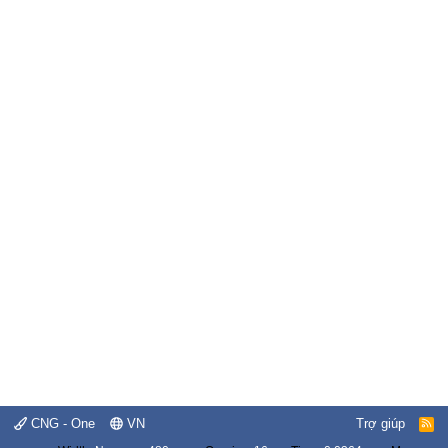
CNG - One
VN
Trợ giúp
R
S