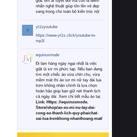
giác êm ái tuyệt đối mà còn là điểm
nhấn nghệ thuật giúp tôn lên vẻ đẹp
sang trọng cho toàn bộ kiến trúc nội
thất.
yt1syoutube
Tuy nhiên, giữa thị trường đa dạng
Y
với vô vàn thương hiệu và mẫu mã
https://www-yt1s.click/youtube-to-
như hiện nay, làm thế nào để chọn
mp3/
được những bộ chăn ga gối đệm cao
cấp thực sự chất lượng, phù hợp với
equinoxmode
khí hậu và nhu cầu sử dụng của gia
đình? Hãy cùng chúng tôi đi tìm lời
Đi làm hàng ngày ngại nhất là việc
giải đáp chi tiết qua bài viết dưới đây.
giặt ủi sơ mi phức tạp. Nếu bạn đang
tìm một chiếc áo vừa chỉn chu, vừa
1. Tại sao các gia đình hiện đại lại ưa
mềm mát thì áo sơ mi nữ tay dài lụa
chuộng chăn ga gối đệm cao cấp?
trơn không nhăn chính là lựa chọn
hoàn hảo giúp bạn giữ nét thanh lịch
Khác với các dòng sản phẩm thông
cả ngày dài. Xem chi tiết mẫu áo tại:
thường, những bộ chăn ga gối đệm
Link: Https: //equinoxmode.
cao cấp trải qua quy trình sản xuất
Store/shop/ao-so-mi-nu-tay-dai-
nghiêm ngặt từ khâu chọn lọc nguyên
cong-so-thanh-lich-quy-phaichat-
liệu tự nhiên đến công nghệ dệt
vai-lua-tronkhong-nhanthoang-mat/
nhuộm hiện đại không chứa hóa chất
độc hại. Khi sử dụng dòng sản phẩm
này, bạn sẽ cảm nhận rõ rệt sự khác