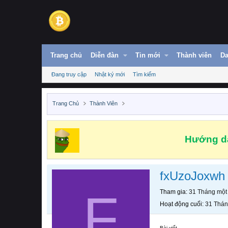
Trang chủ
Diễn đàn
Tin mới
Thành viên
Da
Đang truy cập
Nhật ký mới
Tìm kiếm
Trang Chủ
Thành Viên
Hướng dẫ
fxUzoJoxwh
F
Tham gia
31 Tháng một
Hoạt động cuối
31 Thán
Bài viết