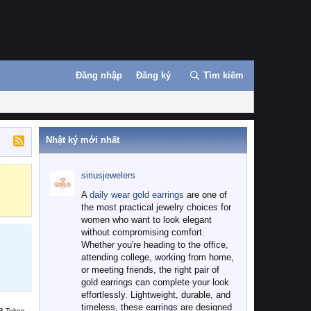
Đăng nhập
Đăng ký
Tìm kiếm
Nhật ký mới nhất
siriusjewelers
Binance
MEXC
A
daily wear gold earrings
are one of
the most practical jewelry choices for
women who want to look elegant
without compromising comfort.
Whether you're heading to the office,
attending college, working from home,
or meeting friends, the right pair of
gold earrings can complete your look
effortlessly. Lightweight, durable, and
timeless, these earrings are designed
B Token