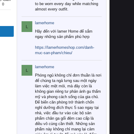
to be worn every day while matching
0
almost every outfit.
lamerhome
L
Hãy đến với lamer Home để sắm
ngay những sản phẩm phù hợp
https://lamerhomeshop.com/danh-
muc-san-pham/chieu/
lamerhome
L
Phòng ngủ không chỉ đơn thuần là nơi
để chúng ta ngả lưng sau một ngày
làm việc mệt mỏi, mà đây còn là
không gian riêng tư phản ánh gu thẩm
mỹ và phong cách sống của gia chủ.
Để biến căn phòng trở thành chốn
nghỉ dưỡng đích thực 5 sao ngay tại
nhà, việc đầu tư vào các bộ sản
phẩm chăn ga gối đệm cao cấp là
điều vô cùng cần thiết. Những sản
phẩm này không chỉ mang lại cảm