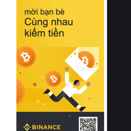
biệt từ bề mặt vải mềm mịn, khả năng
thoáng khí tuyệt vời cho đến độ đàn
hồi chuẩn xác của phần đệm nâng đỡ
cột sống.
Bên cạnh đó, việc lựa chọn các dòng
sản phẩm đạt chuẩn chất lượng quốc
tế còn giúp ngăn ngừa tình trạng kích
ứng da, hạn chế sự phát triển của vi
khuẩn và nấm mốc trong điều kiện
thời tiết nóng ẩm. Bạn có thể tìm hiểu
thêm các nghiên cứu khoa học về tác
động của giấc ngủ và môi trường
phòng ngủ đối với sức khỏe con
người tại Sleep Foundation (External
Link) để có cái nhìn toàn diện hơn.
2. Các tiêu chí vàng khi lựa chọn
chăn ga gối đệm cao cấp cho phòng
ngủ
Để sở hữu một bộ chăn ga gối đệm
cao cấp hoàn hảo cả về thẩm mỹ lẫn
công năng, người tiêu dùng cần cân
nhắc kỹ lưỡng các tiêu chí quan trọng