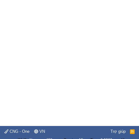
CNG - One
VN
Trợ giúp
R
S