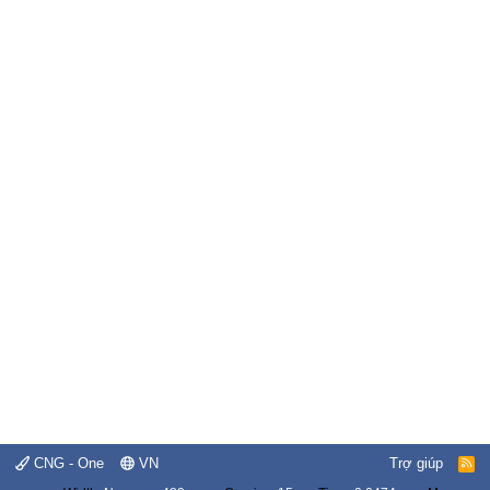
CNG - One
VN
Trợ giúp
R
S