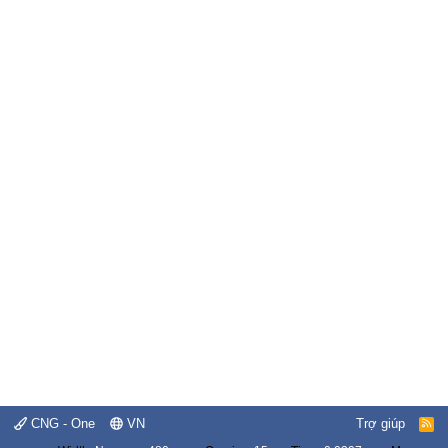
CNG - One
VN
Trợ giúp
R
S