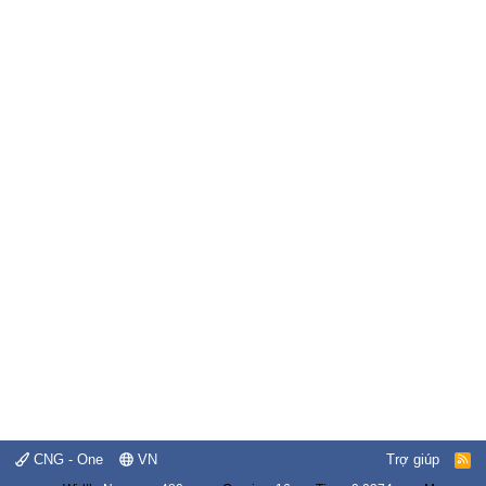
CNG - One
VN
Trợ giúp
R
S