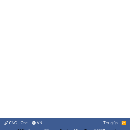
CNG - One
VN
Trợ giúp
R
S