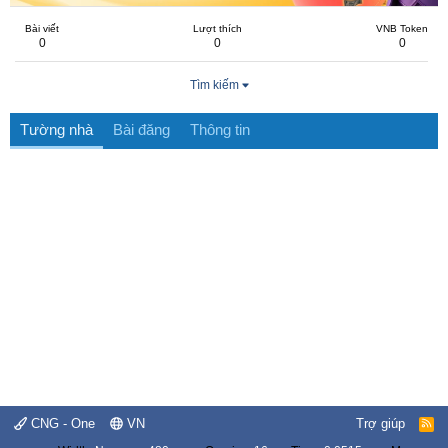
Bài viết
Lượt thích
VNB Token
0
0
0
Tìm kiếm
Tường nhà
Bài đăng
Thông tin
CNG - One
VN
Trợ giúp
R
S