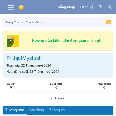
Đăng nhập
Đăng ký
Trang Chủ
Thành Viên
Hướng dẫn kiếm tiền đơn giản miễn phí
FrithjofMysfush
Tham gia
22 Tháng mười 2024
Hoạt động cuối
22 Tháng mười 2024
Bài viết
Lượt thích
VNB Token
0
0
0
Tìm kiếm
Tường nhà
Bài đăng
Thông tin