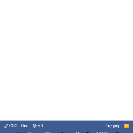
CNG - One
VN
Trợ giúp
R
S