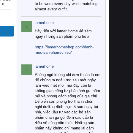
to be worn every day while matching
0
almost every outfit.
lamerhome
L
Hãy đến với lamer Home để sắm
ngay những sản phẩm phù hợp
https://lamerhomeshop.com/danh-
muc-san-pham/chieu/
lamerhome
L
Phòng ngủ không chỉ đơn thuần là nơi
để chúng ta ngả lưng sau một ngày
làm việc mệt mỏi, mà đây còn là
không gian riêng tư phản ánh gu thẩm
mỹ và phong cách sống của gia chủ.
Để biến căn phòng trở thành chốn
nghỉ dưỡng đích thực 5 sao ngay tại
nhà, việc đầu tư vào các bộ sản
phẩm chăn ga gối đệm cao cấp là
điều vô cùng cần thiết. Những sản
phẩm này không chỉ mang lại cảm