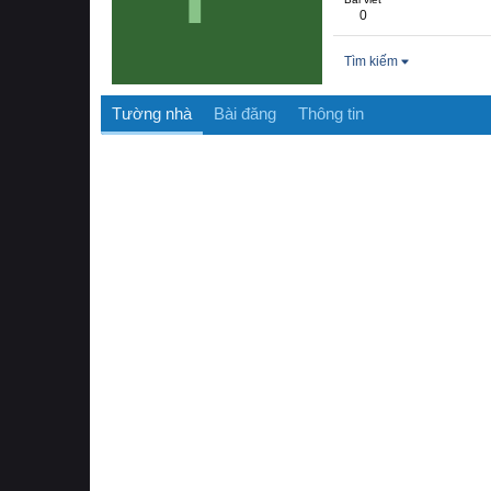
0
Tìm kiếm
Tường nhà
Bài đăng
Thông tin