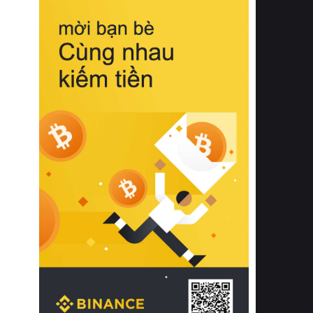
biệt từ bề mặt vải mềm mịn, khả năng
thoáng khí tuyệt vời cho đến độ đàn
hồi chuẩn xác của phần đệm nâng đỡ
cột sống.
Bên cạnh đó, việc lựa chọn các dòng
sản phẩm đạt chuẩn chất lượng quốc
tế còn giúp ngăn ngừa tình trạng kích
ứng da, hạn chế sự phát triển của vi
khuẩn và nấm mốc trong điều kiện
thời tiết nóng ẩm. Bạn có thể tìm hiểu
thêm các nghiên cứu khoa học về tác
động của giấc ngủ và môi trường
phòng ngủ đối với sức khỏe con
người tại Sleep Foundation (External
Link) để có cái nhìn toàn diện hơn.
2. Các tiêu chí vàng khi lựa chọn
chăn ga gối đệm cao cấp cho phòng
ngủ
Để sở hữu một bộ chăn ga gối đệm
cao cấp hoàn hảo cả về thẩm mỹ lẫn
công năng, người tiêu dùng cần cân
nhắc kỹ lưỡng các tiêu chí quan trọng