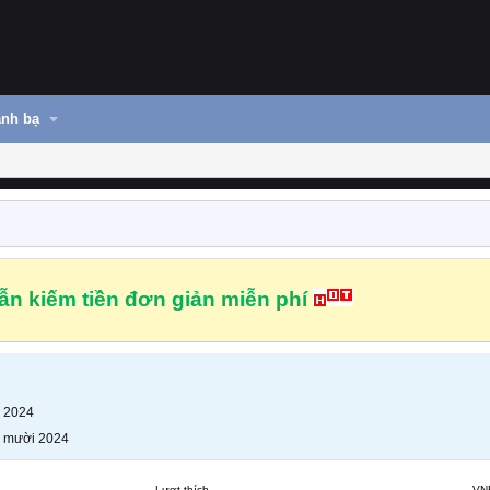
nh bạ
n kiếm tiền đơn giản miễn phí
 2024
 mười 2024
Lượt thích
VN