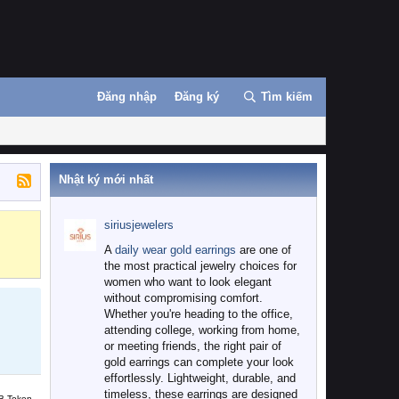
Đăng nhập
Đăng ký
Tìm kiếm
Nhật ký mới nhất
siriusjewelers
Binance
MEXC
A
daily wear gold earrings
are one of
the most practical jewelry choices for
women who want to look elegant
without compromising comfort.
Whether you're heading to the office,
attending college, working from home,
or meeting friends, the right pair of
gold earrings can complete your look
effortlessly. Lightweight, durable, and
timeless, these earrings are designed
B Token