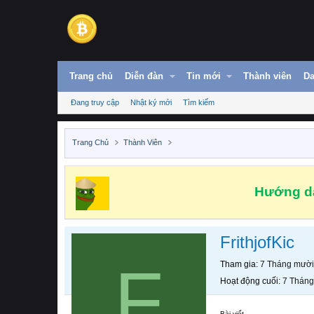
Trang chủ
Diễn đàn
Tin mới
Thành viên
Da
Đang truy cập
Nhật ký mới
Tìm kiếm
Trang Chủ
Thành Viên
Hướng dẫ
FrithjofKic
F
Tham gia
7 Tháng mười
Hoạt động cuối
7 Tháng
Bài viết