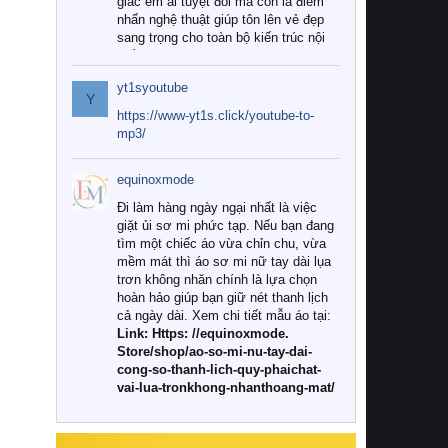
giác êm ái tuyệt đối mà còn là điểm
nhấn nghệ thuật giúp tôn lên vẻ đẹp
sang trọng cho toàn bộ kiến trúc nội
thất.
yt1syoutube
Tuy nhiên, giữa thị trường đa dạng
Y
với vô vàn thương hiệu và mẫu mã
https://www-yt1s.click/youtube-to-
như hiện nay, làm thế nào để chọn
mp3/
được những bộ chăn ga gối đệm cao
cấp thực sự chất lượng, phù hợp với
equinoxmode
khí hậu và nhu cầu sử dụng của gia
đình? Hãy cùng chúng tôi đi tìm lời
Đi làm hàng ngày ngại nhất là việc
giải đáp chi tiết qua bài viết dưới đây.
giặt ủi sơ mi phức tạp. Nếu bạn đang
tìm một chiếc áo vừa chỉn chu, vừa
1. Tại sao các gia đình hiện đại lại ưa
mềm mát thì áo sơ mi nữ tay dài lụa
chuộng chăn ga gối đệm cao cấp?
trơn không nhăn chính là lựa chọn
hoàn hảo giúp bạn giữ nét thanh lịch
Khác với các dòng sản phẩm thông
cả ngày dài. Xem chi tiết mẫu áo tại:
thường, những bộ chăn ga gối đệm
Link: Https: //equinoxmode.
cao cấp trải qua quy trình sản xuất
Store/shop/ao-so-mi-nu-tay-dai-
nghiêm ngặt từ khâu chọn lọc nguyên
cong-so-thanh-lich-quy-phaichat-
liệu tự nhiên đến công nghệ dệt
vai-lua-tronkhong-nhanthoang-mat/
nhuộm hiện đại không chứa hóa chất
độc hại. Khi sử dụng dòng sản phẩm
này, bạn sẽ cảm nhận rõ rệt sự khác