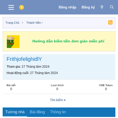
Đăng nhập
Đăng ký
Trang Chủ
Thành Viên
Hướng dẫn kiếm tiền đơn giản miễn phí
FrithjofelighidlY
Tham gia
27 Tháng tám 2024
Hoạt động cuối
27 Tháng tám 2024
Bài viết
Lượt thích
VNB Token
0
0
0
Tìm kiếm
Tường nhà
Bài đăng
Thông tin