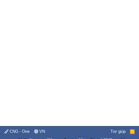
CNG - One
VN
Trợ giúp
R
S