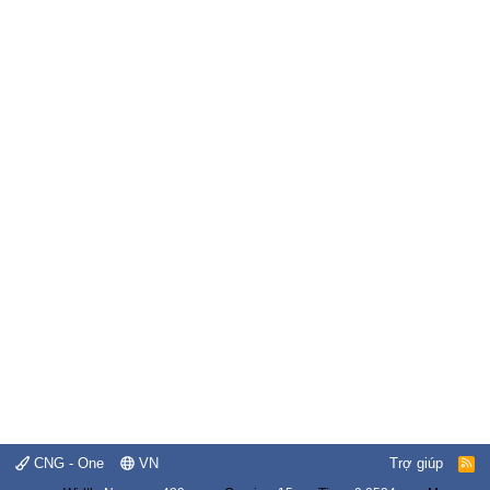
CNG - One
VN
Trợ giúp
R
S