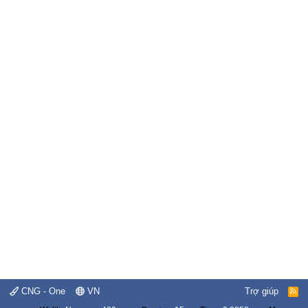
CNG - One
VN
Trợ giúp
R
S