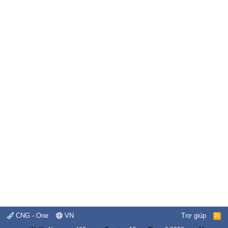
CNG - One
VN
Trợ giúp
R
S