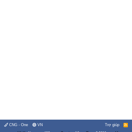
CNG - One
VN
Trợ giúp
R
S