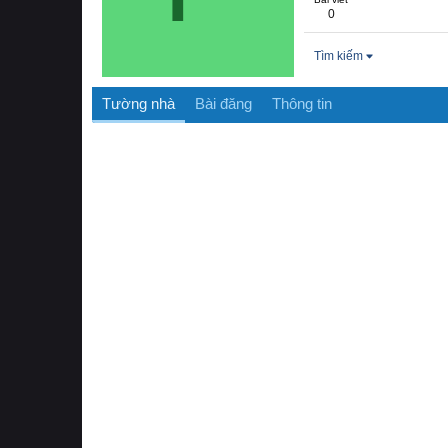
0
Tìm kiếm
Tường nhà
Bài đăng
Thông tin