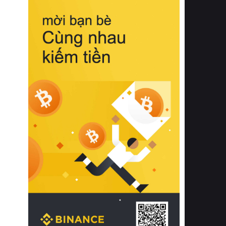
biệt từ bề mặt vải mềm mịn, khả năng
thoáng khí tuyệt vời cho đến độ đàn
hồi chuẩn xác của phần đệm nâng đỡ
cột sống.
Bên cạnh đó, việc lựa chọn các dòng
sản phẩm đạt chuẩn chất lượng quốc
tế còn giúp ngăn ngừa tình trạng kích
ứng da, hạn chế sự phát triển của vi
khuẩn và nấm mốc trong điều kiện
thời tiết nóng ẩm. Bạn có thể tìm hiểu
thêm các nghiên cứu khoa học về tác
động của giấc ngủ và môi trường
phòng ngủ đối với sức khỏe con
người tại Sleep Foundation (External
Link) để có cái nhìn toàn diện hơn.
2. Các tiêu chí vàng khi lựa chọn
chăn ga gối đệm cao cấp cho phòng
ngủ
Để sở hữu một bộ chăn ga gối đệm
cao cấp hoàn hảo cả về thẩm mỹ lẫn
công năng, người tiêu dùng cần cân
nhắc kỹ lưỡng các tiêu chí quan trọng