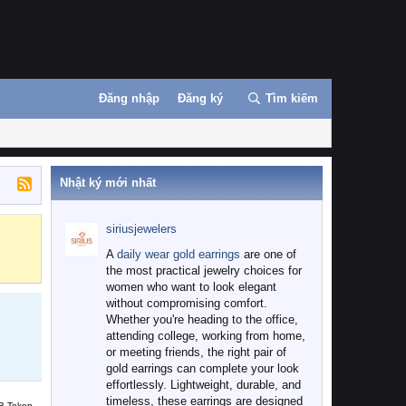
Đăng nhập
Đăng ký
Tìm kiếm
Nhật ký mới nhất
siriusjewelers
Binance
MEXC
A
daily wear gold earrings
are one of
the most practical jewelry choices for
women who want to look elegant
without compromising comfort.
Whether you're heading to the office,
attending college, working from home,
or meeting friends, the right pair of
gold earrings can complete your look
effortlessly. Lightweight, durable, and
timeless, these earrings are designed
B Token