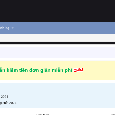
nh bạ
n kiếm tiền đơn giản miễn phí
n 2024
g chín 2024
Lượt thích
VN