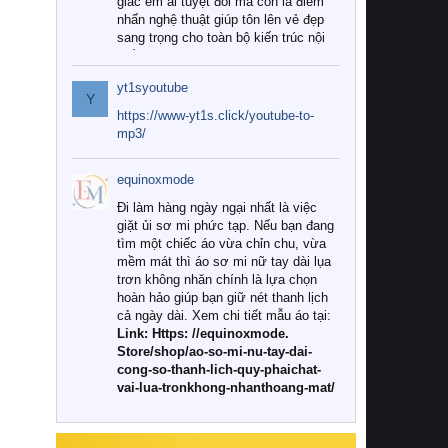
giác êm ái tuyệt đối mà còn là điểm
nhấn nghệ thuật giúp tôn lên vẻ đẹp
sang trọng cho toàn bộ kiến trúc nội
thất.
yt1syoutube
Tuy nhiên, giữa thị trường đa dạng
Y
với vô vàn thương hiệu và mẫu mã
https://www-yt1s.click/youtube-to-
như hiện nay, làm thế nào để chọn
mp3/
được những bộ chăn ga gối đệm cao
cấp thực sự chất lượng, phù hợp với
equinoxmode
khí hậu và nhu cầu sử dụng của gia
đình? Hãy cùng chúng tôi đi tìm lời
Đi làm hàng ngày ngại nhất là việc
giải đáp chi tiết qua bài viết dưới đây.
giặt ủi sơ mi phức tạp. Nếu bạn đang
tìm một chiếc áo vừa chỉn chu, vừa
1. Tại sao các gia đình hiện đại lại ưa
mềm mát thì áo sơ mi nữ tay dài lụa
chuộng chăn ga gối đệm cao cấp?
trơn không nhăn chính là lựa chọn
hoàn hảo giúp bạn giữ nét thanh lịch
Khác với các dòng sản phẩm thông
cả ngày dài. Xem chi tiết mẫu áo tại:
thường, những bộ chăn ga gối đệm
Link: Https: //equinoxmode.
cao cấp trải qua quy trình sản xuất
Store/shop/ao-so-mi-nu-tay-dai-
nghiêm ngặt từ khâu chọn lọc nguyên
cong-so-thanh-lich-quy-phaichat-
liệu tự nhiên đến công nghệ dệt
vai-lua-tronkhong-nhanthoang-mat/
nhuộm hiện đại không chứa hóa chất
độc hại. Khi sử dụng dòng sản phẩm
này, bạn sẽ cảm nhận rõ rệt sự khác