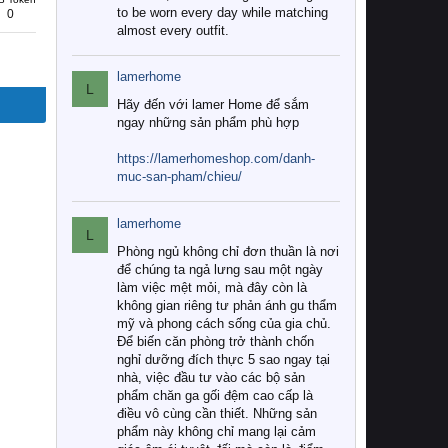
to be worn every day while matching
0
almost every outfit.
lamerhome
L
Hãy đến với lamer Home để sắm
ngay những sản phẩm phù hợp
https://lamerhomeshop.com/danh-
muc-san-pham/chieu/
lamerhome
L
Phòng ngủ không chỉ đơn thuần là nơi
để chúng ta ngả lưng sau một ngày
làm việc mệt mỏi, mà đây còn là
không gian riêng tư phản ánh gu thẩm
mỹ và phong cách sống của gia chủ.
Để biến căn phòng trở thành chốn
nghỉ dưỡng đích thực 5 sao ngay tại
nhà, việc đầu tư vào các bộ sản
phẩm chăn ga gối đệm cao cấp là
điều vô cùng cần thiết. Những sản
phẩm này không chỉ mang lại cảm