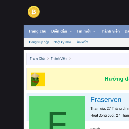
Trang chủ
Diễn đàn
Tin mới
Thành viên
Da
Đang truy cập
Nhật ký mới
Tìm kiếm
Trang Chủ
Thành Viên
Hướng dẫ
Fraserven
F
Tham gia
27 Tháng chí
Hoạt động cuối
27 Thán
Bài viết